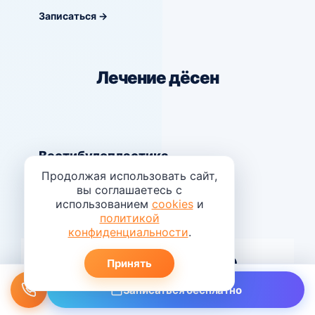
Записаться →
Лечение дёсен
Вестибулопластика
Продолжая использовать сайт,
10 000 ₽
вы соглашаетесь с
использованием
cookies
и
Записаться →
политикой
конфиденциальности
.
Вестибулопластика (челюсть)
Принять
Записаться бесплатно
10 000 ₽