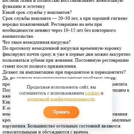
костной ткани и полностью восстанавливает жевательную
функцию и эстетику.
Какой срок службы у имплантов?
Срок службы импланта — 20–30 лет, а при хорошей гигиене
нередко пожизненный. Реставрацию на нём при
необходимости меняют через 10–15 лет без повторного
вмешательства.
Что такое немедленная нагрузка?
По протоколу немедленной нагрузки временную коронку
фиксируют почти сразу, и уже в первые дни можно аккуратно
пользоваться зубами при жевании. Постоянную реставрацию
ставят после полного приживления.
Делают ли имплантацию при пародонтозе и периодонтите?
Да, но сначала пародонтология решает проблему дёсен:
профессиональная гигиена, кюретаж, лечение периодонтита.
Продолжая использовать сайт, вы
После того как воспаление мягких тканей снято, переходим к
соглашаетесь с использованием
cookies
и
вживлению импланта.
политикой конфиденциальности
.
Каковы противопоказания к имплантации?
К основным противопоказаниям относятся:
Принять
неконтролируемый сахарный диабет, серьезные заболевания
крови, онкология в активной фазе и некоторые аутоиммунные
нарушения. Большинство остальных состояний являются
относительными и обсуждаются с врачом.